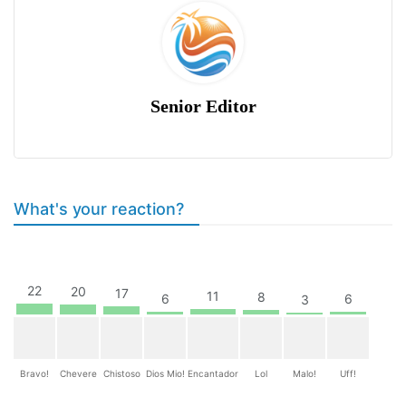
Senior Editor
What's your reaction?
22
20
17
11
8
6
6
3
Bravo!
Chevere
Chistoso
Dios Mio!
Encantador
Lol
Malo!
Uff!