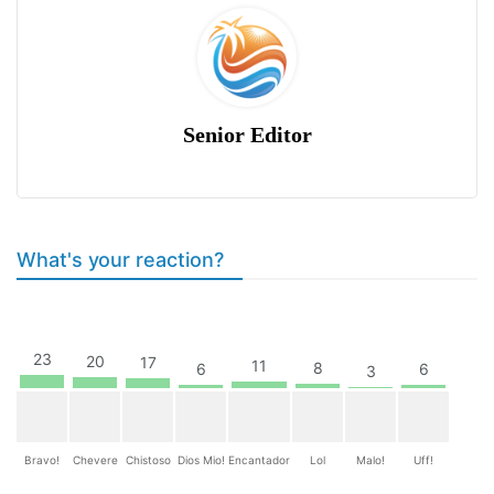
Senior Editor
What's your reaction?
23
20
17
11
8
6
6
3
Bravo!
Chevere
Chistoso
Dios Mio!
Encantador
Lol
Malo!
Uff!