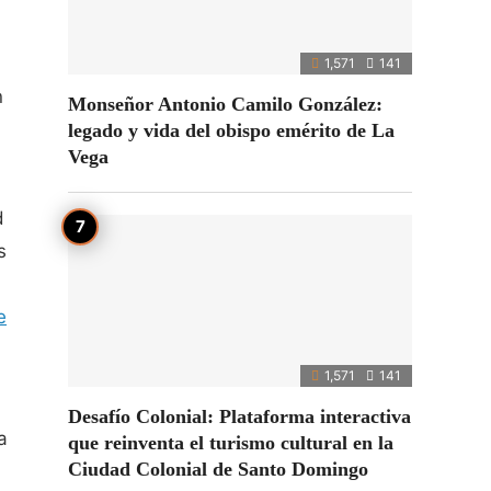
1,571
141
n
Monseñor Antonio Camilo González:
legado y vida del obispo emérito de La
Vega
d
s
e
1,571
141
Desafío Colonial: Plataforma interactiva
a
que reinventa el turismo cultural en la
Ciudad Colonial de Santo Domingo