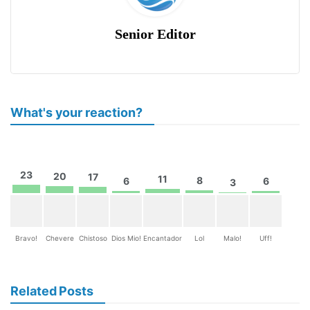
Senior Editor
What's your reaction?
23
20
17
11
8
6
6
3
Bravo!
Chevere
Chistoso
Dios Mio!
Encantador
Lol
Malo!
Uff!
Related Posts