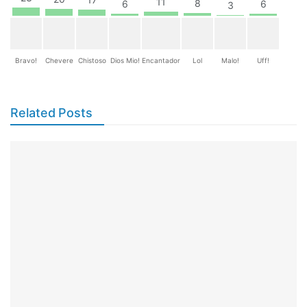
11
8
6
6
3
Bravo!
Chevere
Chistoso
Dios Mio!
Encantador
Lol
Malo!
Uff!
Related Posts