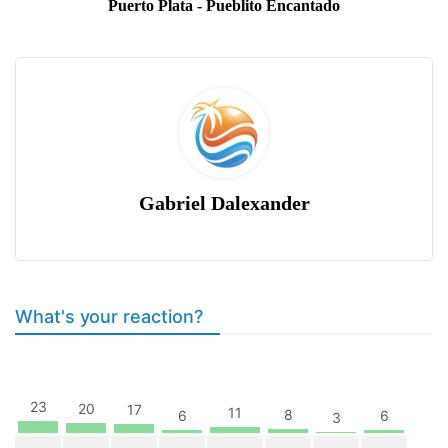
Puerto Plata - Pueblito Encantado
Gabriel Dalexander
What's your reaction?
23
20
17
11
8
6
6
3