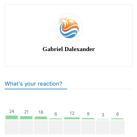
Gabriel Dalexander
What's your reaction?
24
21
18
12
9
6
6
3