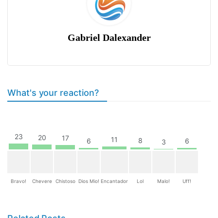
Gabriel Dalexander
What's your reaction?
23
20
17
11
8
6
6
3
Bravo!
Chevere
Chistoso
Dios Mio!
Encantador
Lol
Malo!
Uff!