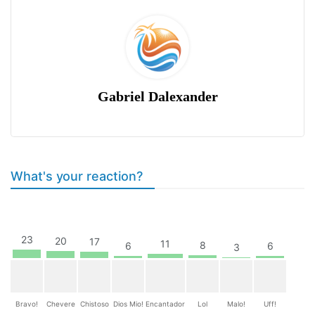
Gabriel Dalexander
What's your reaction?
23
20
17
11
8
6
6
3
Bravo!
Chevere
Chistoso
Dios Mio!
Encantador
Lol
Malo!
Uff!