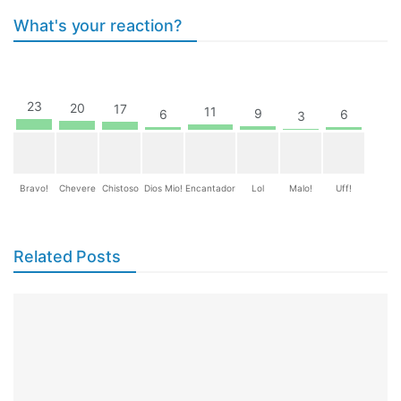
What's your reaction?
23
20
17
11
9
6
6
3
Bravo!
Chevere
Chistoso
Dios Mio!
Encantador
Lol
Malo!
Uff!
Related Posts