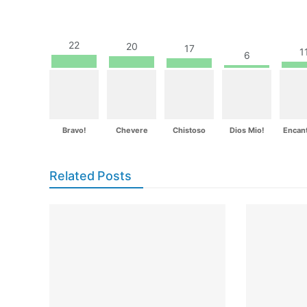
22
20
17
1
6
Bravo!
Chevere
Chistoso
Dios Mio!
Encan
Related Posts