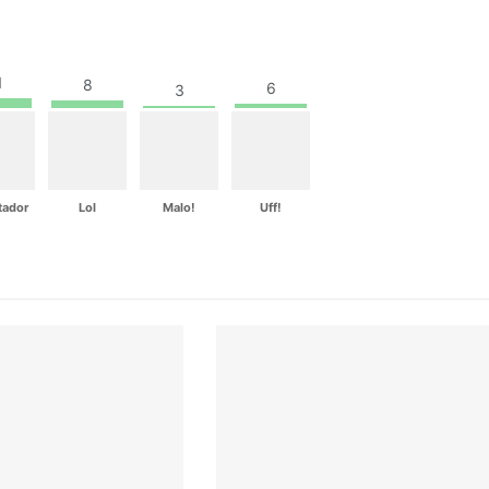
1
8
6
3
tador
Lol
Malo!
Uff!