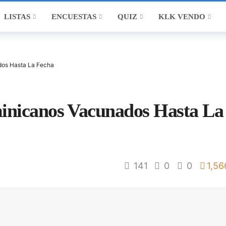
LISTAS
ENCUESTAS
QUIZ
KLK VENDO
os Hasta La Fecha
inicanos Vacunados Hasta La
141
0
0
1,56