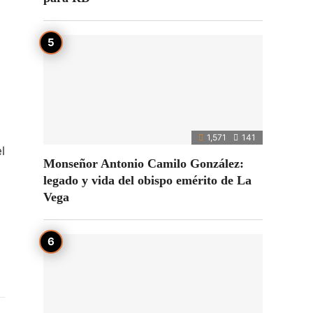
1,571
141
l
Monseñor Antonio Camilo González:
legado y vida del obispo emérito de La
Vega