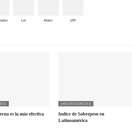
tador
Lol
Malo!
Uff!
ZED
UNCATEGORIZED
na es la más efectiva
Indice de Sobrepeso en
Latinoamérica