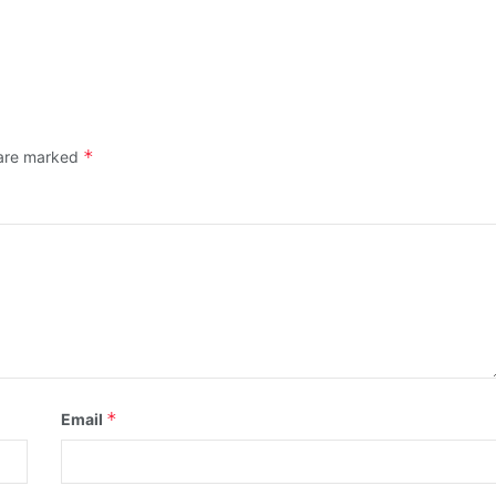
*
 are marked
*
Email