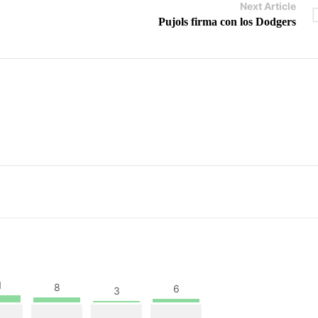
Next Article
Pujols firma con los Dodgers
1
8
6
3