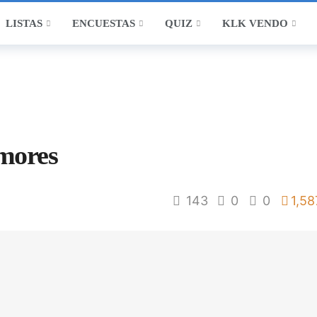
LISTAS
ENCUESTAS
QUIZ
KLK VENDO
mores
143
0
0
1,58