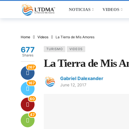
NOTICIAS
VIDEOS
Home
Videos
La Tierra de Mis Amores
677
TURISMO
VIDEOS
Shares
La Tierra de Mis A
267
Gabriel Dalexander
167
June 12, 2017
60
47