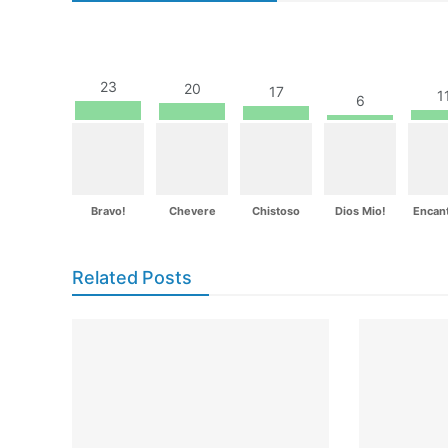
23
20
17
1
6
Bravo!
Chevere
Chistoso
Dios Mio!
Encan
Related Posts