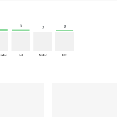
1
9
6
3
tador
Lol
Malo!
Uff!