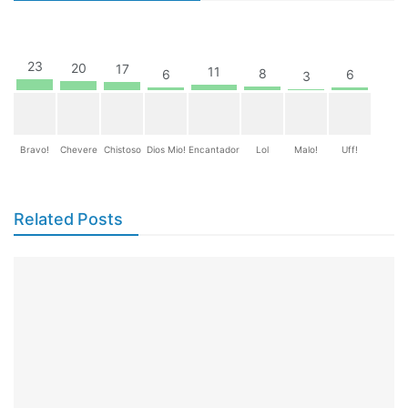
23
20
17
11
8
6
6
3
Bravo!
Chevere
Chistoso
Dios Mio!
Encantador
Lol
Malo!
Uff!
Related Posts