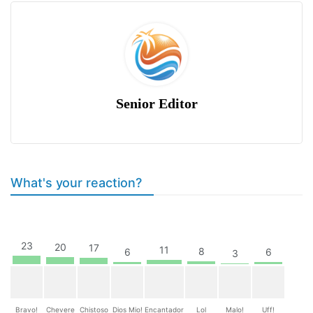
Senior Editor
What's your reaction?
23
20
17
11
8
6
6
3
Bravo!
Chevere
Chistoso
Dios Mio!
Encantador
Lol
Malo!
Uff!