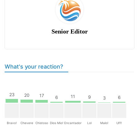
Senior Editor
What's your reaction?
23
20
17
11
9
6
6
3
Bravo!
Chevere
Chistoso
Dios Mio!
Encantador
Lol
Malo!
Uff!