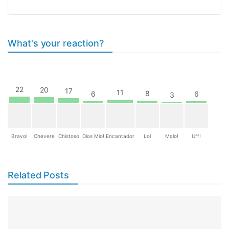
What's your reaction?
22
20
17
11
8
6
6
3
Bravo!
Chevere
Chistoso
Dios Mio!
Encantador
Lol
Malo!
Uff!
Related Posts