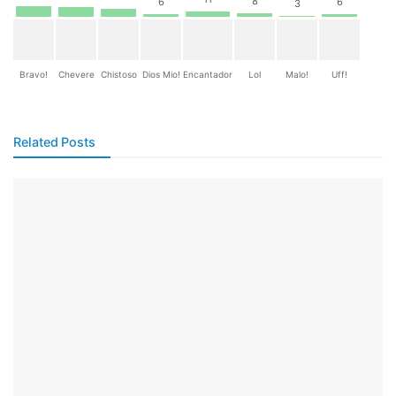
8
6
6
3
Bravo!
Chevere
Chistoso
Dios Mio!
Encantador
Lol
Malo!
Uff!
Related Posts