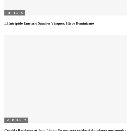
CULTURA
El Intrépido Emeterio Sánchez Vásquez: Héroe Dominicano
MI PUEBLO
Griselda Residence en Juan López: Un proyecto residencial moderno que impulsa