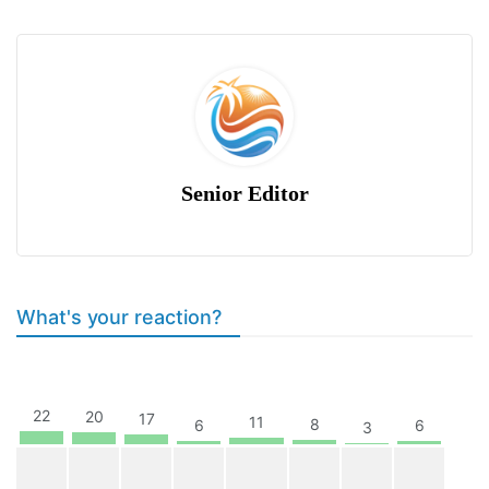
Senior Editor
What's your reaction?
22
20
17
11
8
6
6
3