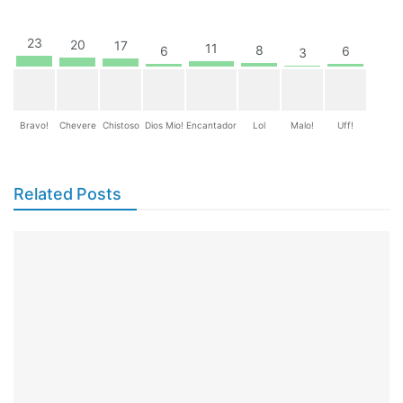
23
20
17
11
8
6
6
3
Bravo!
Chevere
Chistoso
Dios Mio!
Encantador
Lol
Malo!
Uff!
Related Posts