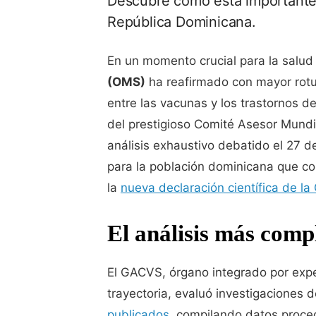
Descubre cómo esta importante c
República Dominicana.
En un momento crucial para la salud
(OMS)
ha reafirmado con mayor rotu
entre las vacunas y los trastornos d
del prestigioso Comité Asesor Mund
análisis exhaustivo debatido el 27 
para la población dominicana que co
la
nueva declaración científica de l
El análisis más compl
El GACVS, órgano integrado por expe
trayectoria, evaluó investigaciones 
publicados
, compilando datos proce