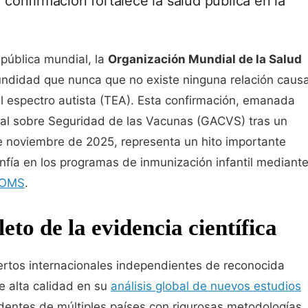
onfirmación fortalece la salud pública en la
 pública mundial, la
Organización Mundial de la Salud
ndidad que nunca que no existe ninguna relación causa
el espectro autista (TEA). Esta confirmación, emanada
ial sobre Seguridad de las Vacunas (GACVS) tras un
de noviembre de 2025, representa un hito importante
nfía en los programas de inmunización infantil mediant
a OMS
.
eto de la evidencia científica
rtos internacionales independientes de reconocida
de alta calidad en su
análisis global de nuevos estudios
dentes de múltiples países con rigurosas metodologías