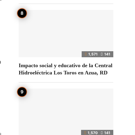
1,571
141
a
Impacto social y educativo de la Central
Hidroeléctrica Los Toros en Azua, RD
1,570
141
s