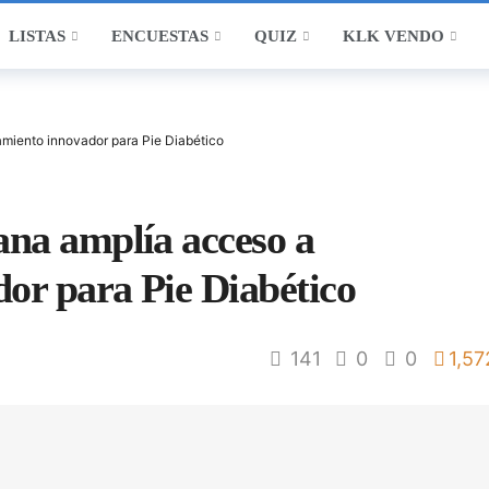
LISTAS
ENCUESTAS
QUIZ
KLK VENDO
miento innovador para Pie Diabético
na amplía acceso a
or para Pie Diabético
141
0
0
1,57