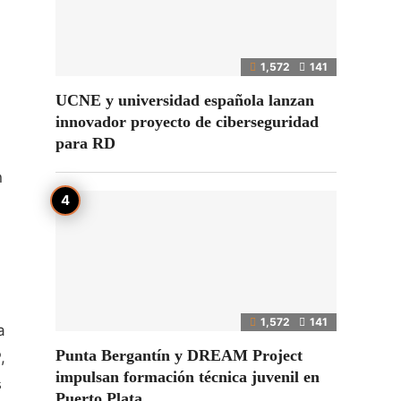
1,572
141
UCNE y universidad española lanzan
innovador proyecto de ciberseguridad
para RD
n
1,572
141
a
Punta Bergantín y DREAM Project
,
impulsan formación técnica juvenil en
s
Puerto Plata