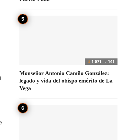
1,571
141
Monseñor Antonio Camilo González:
l
legado y vida del obispo emérito de La
Vega
e