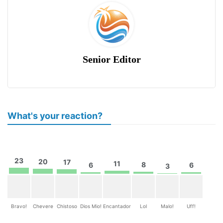
Senior Editor
What's your reaction?
23
20
17
11
8
6
6
3
Bravo!
Chevere
Chistoso
Dios Mio!
Encantador
Lol
Malo!
Uff!