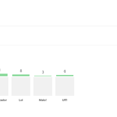
1
8
6
3
tador
Lol
Malo!
Uff!