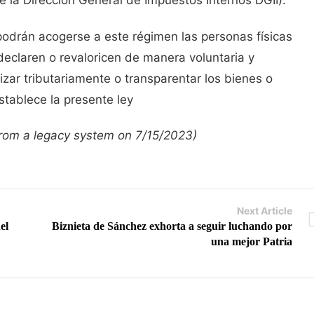
e la Dirección General de Impuestos Internos DGII).
podrán acogerse a este régimen las personas físicas
 declaren o revaloricen de manera voluntaria y
izar tributariamente o transparentar los bienes o
stablece la presente ley
 from a legacy system on 7/15/2023)
Next Article
el
Biznieta de Sánchez exhorta a seguir luchando por
una mejor Patria