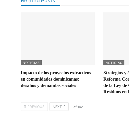
Related Posts
NOTICIAS
NOTICIAS
Impacto de los proyectos extractivos
Strategius y
en comunidades dominicanas:
Reforma Con
desafíos y demandas sociales
de la Ley de 
Residuos en
PREVIOUS
NEXT
1
of
142