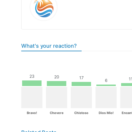
What's your reaction?
23
20
17
1
6
Bravo!
Chevere
Chistoso
Dios Mio!
Encan