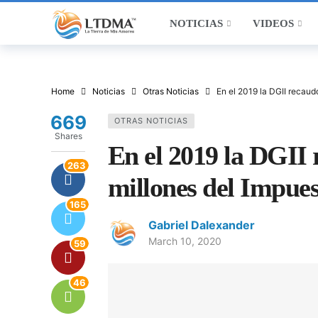
NOTICIAS
VIDEOS
Home
Noticias
Otras Noticias
En el 2019 la DGII recaud
669
OTRAS NOTICIAS
Shares
En el 2019 la DGII
263
millones del Impues
165
Gabriel Dalexander
March 10, 2020
59
46