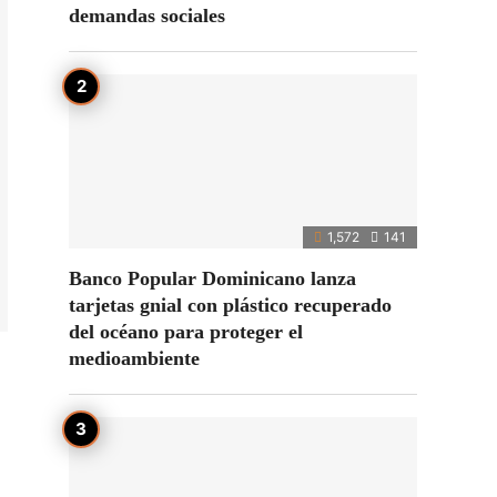
demandas sociales
1,572
141
Banco Popular Dominicano lanza
tarjetas gnial con plástico recuperado
del océano para proteger el
medioambiente