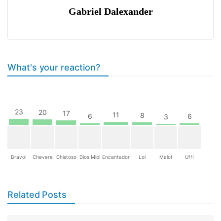
Gabriel Dalexander
What's your reaction?
23
20
17
11
8
6
6
3
Bravo!
Chevere
Chistoso
Dios Mio!
Encantador
Lol
Malo!
Uff!
Related Posts