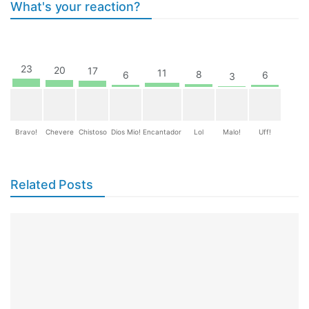
What's your reaction?
23
20
17
11
8
6
6
3
Bravo!
Chevere
Chistoso
Dios Mio!
Encantador
Lol
Malo!
Uff!
Related Posts