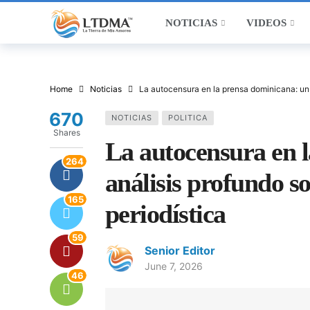
NOTICIAS
VIDEOS
Home
Noticias
La autocensura en la prensa dominicana: un a
670
NOTICIAS
POLITICA
Shares
La autocensura en 
264
análisis profundo so
165
periodística
59
Senior Editor
June 7, 2026
46