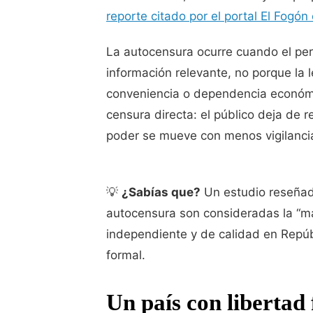
reporte citado por el portal El Fogón
La autocensura ocurre cuando el peri
información relevante, no porque la l
conveniencia o dependencia económic
censura directa: el público deja de r
poder se mueve con menos vigilanci
💡
¿Sabías que?
Un estudio reseña
autocensura son consideradas la “má
independiente y de calidad en Repúb
formal.
Un país con libertad