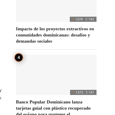
1,574
142
i
Impacto de los proyectos extractivos en
comunidades dominicanas: desafíos y
demandas sociales
y
1,572
141
o
Banco Popular Dominicano lanza
tarjetas gnial con plástico recuperado
del océano para proteger el