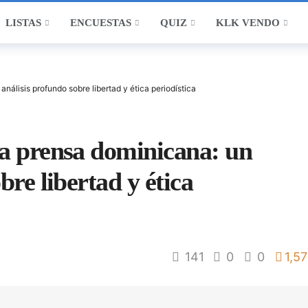
LISTAS
ENCUESTAS
QUIZ
KLK VENDO
nálisis profundo sobre libertad y ética periodística
la prensa dominicana: un
bre libertad y ética
141
0
0
1,57