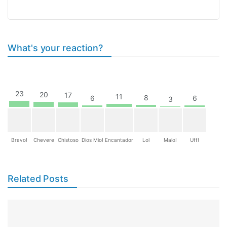
What's your reaction?
23
20
17
11
8
6
6
3
Bravo!
Chevere
Chistoso
Dios Mio!
Encantador
Lol
Malo!
Uff!
Related Posts