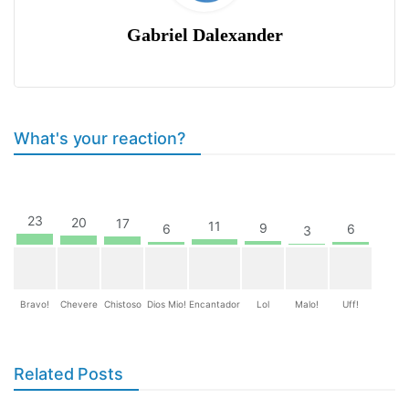
Gabriel Dalexander
What's your reaction?
23
20
17
11
9
6
6
3
Bravo!
Chevere
Chistoso
Dios Mio!
Encantador
Lol
Malo!
Uff!
Related Posts