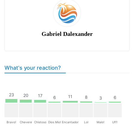
Gabriel Dalexander
What's your reaction?
23
20
17
11
8
6
6
3
Bravo!
Chevere
Chistoso
Dios Mio!
Encantador
Lol
Malo!
Uff!