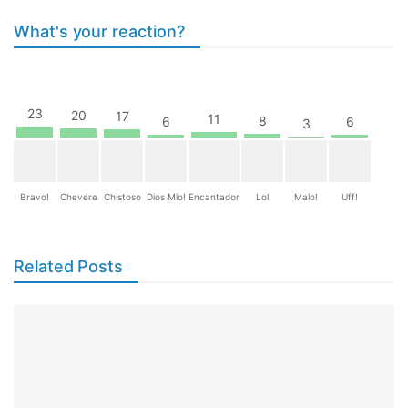
What's your reaction?
23
20
17
11
8
6
6
3
Bravo!
Chevere
Chistoso
Dios Mio!
Encantador
Lol
Malo!
Uff!
Related Posts