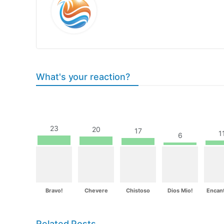
What's your reaction?
23
20
17
1
6
Bravo!
Chevere
Chistoso
Dios Mio!
Encan
Related Posts