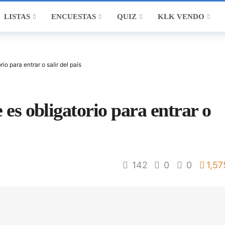
LISTAS
ENCUESTAS
QUIZ
KLK VENDO
io para entrar o salir del país
 es obligatorio para entrar o
142
0
0
1,57