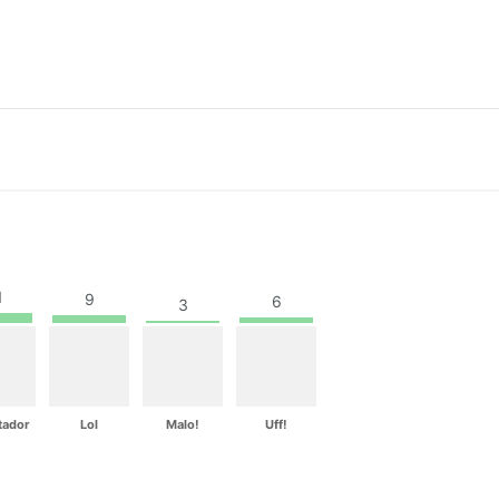
1
9
6
3
tador
Lol
Malo!
Uff!