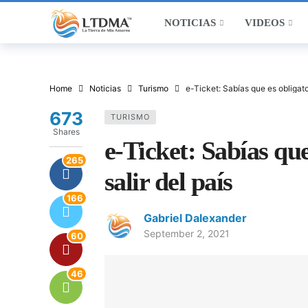
NOTICIAS
VIDEOS
Home
Noticias
Turismo
e-Ticket: Sabías que es obligator
673
TURISMO
Shares
e-Ticket: Sabías que
265
salir del país
166
Gabriel Dalexander
September 2, 2021
60
46