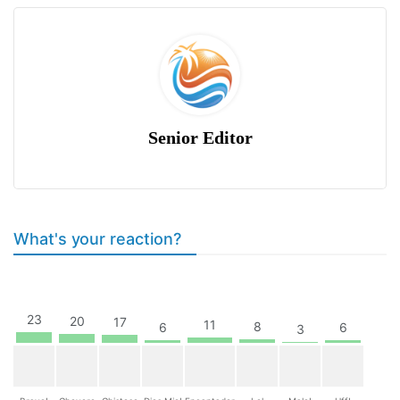
Senior Editor
What's your reaction?
23
20
17
11
8
6
6
3