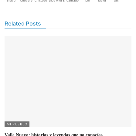
Bravo!
Chevere
Chistoso
Dios Mio!
Encantador
Lol
Malo!
Uff!
Related Posts
MI PUEBLO
Valle Nuevo: historias y leyendas que no conocías