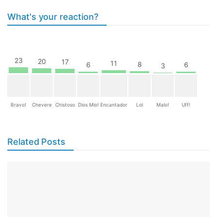
What's your reaction?
23
20
17
11
8
6
6
3
Bravo!
Chevere
Chistoso
Dios Mio!
Encantador
Lol
Malo!
Uff!
Related Posts