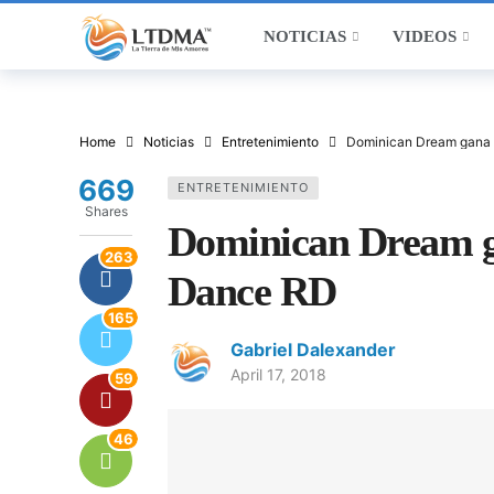
NOTICIAS
VIDEOS
Home
Noticias
Entretenimiento
Dominican Dream gana t
669
ENTRETENIMIENTO
Shares
Dominican Dream ga
263
Dance RD
165
Gabriel Dalexander
April 17, 2018
59
46