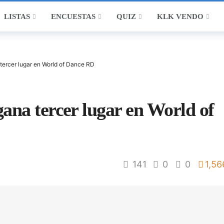
LISTAS
ENCUESTAS
QUIZ
KLK VENDO
ercer lugar en World of Dance RD
na tercer lugar en World of
141
0
0
1,56