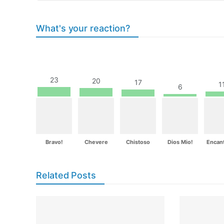
What's your reaction?
23
20
17
1
6
Bravo!
Chevere
Chistoso
Dios Mio!
Encan
Related Posts