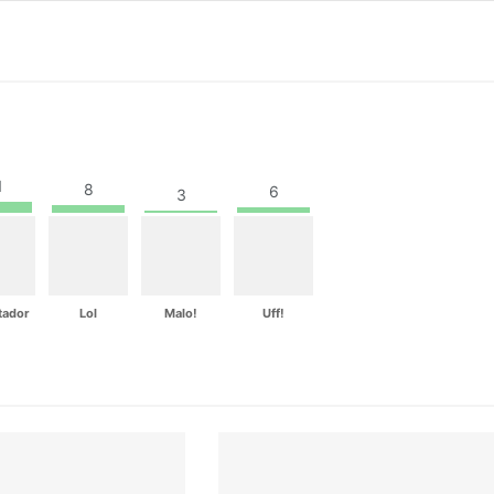
1
8
6
3
tador
Lol
Malo!
Uff!