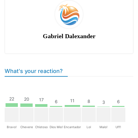
Gabriel Dalexander
What's your reaction?
22
20
17
11
8
6
6
3
Bravo!
Chevere
Chistoso
Dios Mio!
Encantador
Lol
Malo!
Uff!