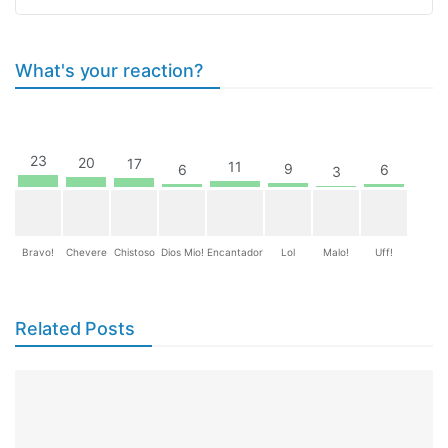
What's your reaction?
23
20
17
11
9
6
6
3
Bravo!
Chevere
Chistoso
Dios Mio!
Encantador
Lol
Malo!
Uff!
Related Posts