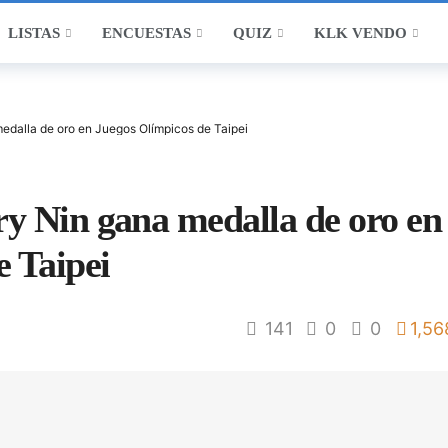
LISTAS
ENCUESTAS
QUIZ
KLK VENDO
edalla de oro en Juegos Olímpicos de Taipei
y Nin gana medalla de oro en
e Taipei
141
0
0
1,56