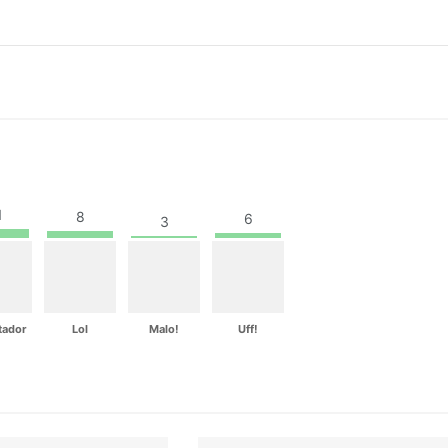
1
8
6
3
tador
Lol
Malo!
Uff!