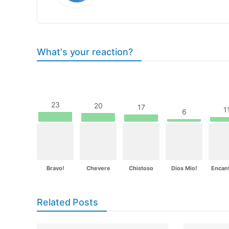
What's your reaction?
23
20
17
1
6
Bravo!
Chevere
Chistoso
Dios Mio!
Encan
Related Posts