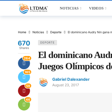
NOTICIAS
VIDEOS
Home
Noticias
Deporte
El dominicano Audry Nin gana m
670
DEPORTE
Shares
El dominicano Audr
264
Juegos Olímpicos d
165
Gabriel Dalexander
August 23, 2017
59
46