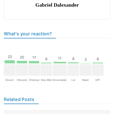
Gabriel Dalexander
What's your reaction?
23
20
17
11
8
6
6
3
Bravo!
Chevere
Chistoso
Dios Mio!
Encantador
Lol
Malo!
Uff!
Related Posts